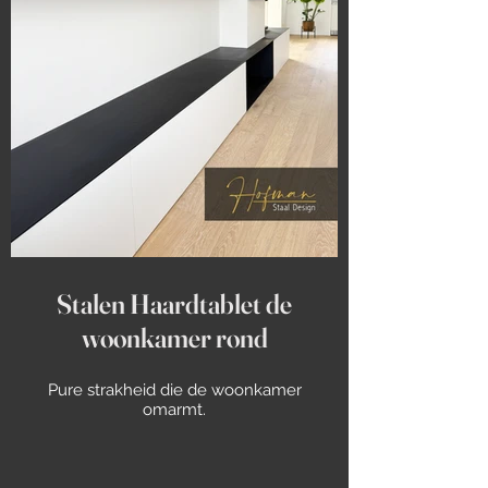
Stalen Haardtablet de
woonkamer rond
Pure strakheid die de woonkamer
omarmt.