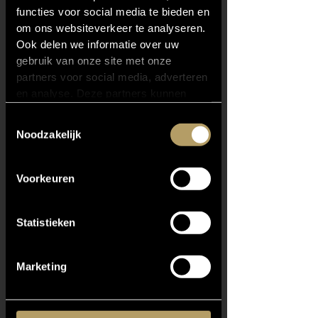
Hangend design meubel
functies voor social media te bieden en
om ons websiteverkeer te analyseren.
Ook delen we informatie over uw
gebruik van onze site met onze
partners voor social media, adverteren
en analyse. Deze partners kunnen
deze gegevens combineren met
Toestemmingsselectie
andere informatie die u aan ze heeft
Noodzakelijk
verstrekt of die ze hebben verzameld
op basis van uw gebruik van hun
services.
Voorkeuren
Statistieken
Marketing