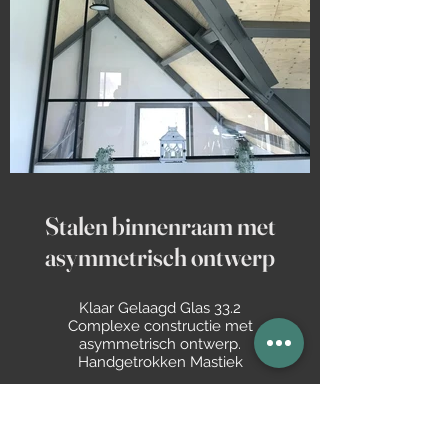
Stalen binnenraam met
asymmetrisch ontwerp
Klaar Gelaagd Glas 33.2
Complexe constructie met
asymmetrisch ontwerp.
Handgetrokken Mastiek
Offerte aanvraag