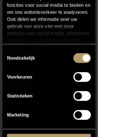
functies voor social media te bieden en
Klaar Gelaagd Glas 33.2
om ons websiteverkeer te analyseren.
Enkele Horizontale ligger
Ook delen we informatie over uw
Handgetrokken Mastiek
gebruik van onze site met onze
partners voor social media, adverteren
Offerte aanvraag
en analyse. Deze partners kunnen
deze gegevens combineren met
Toestemmingsselectie
andere informatie die u aan ze heeft
Noodzakelijk
verstrekt of die ze hebben verzameld
op basis van uw gebruik van hun
services.
Voorkeuren
Statistieken
Marketing