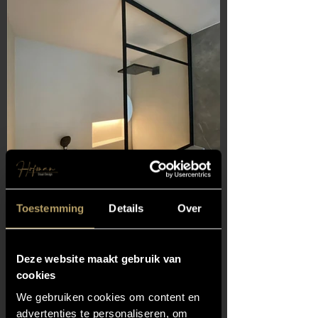
Toestemming
Details
Over
Deze website maakt gebruik van
cookies
Douche raam met
We gebruiken cookies om content en
horizontale ligger
advertenties te personaliseren, om