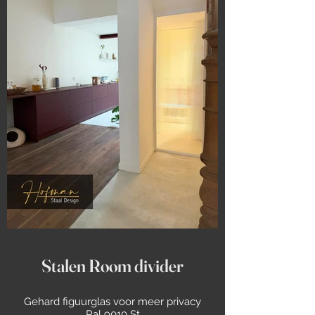
Stalen Room divider
Gehard figuurglas voor meer privacy
Ral 9010 St